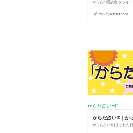
tackeysensei.com
からだ占いHP
からだ占い®｜か