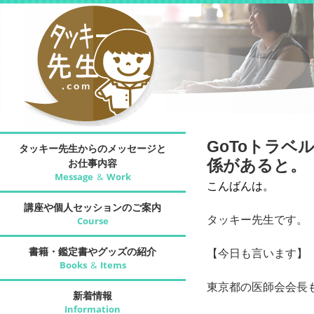
GoToトラ
タッキー先生からのメッセージと
お仕事内容
係があると。
Message
&
Work
こんばんは。
講座や個人セッションのご案内
タッキー先生です。
Course
書籍・鑑定書やグッズの紹介
【今日も言います】
Books
&
Items
東京都の医師会会長
新着情報
Information