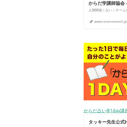
からだ学講師協会 
www.reservestock.jp
からだ占い®1day講
タッキー先生公式H